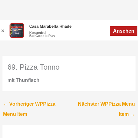
Zum
Menü
Casa Marabella Rhade
Menü
✕
Ansehen
Inhalt
Kostenfrei
Bei Google Play
springen
69. Pizza Tonno
mit Thunfisch
←
Vorheriger WPPizza
Nächster WPPizza Menu
Menu Item
Item
→