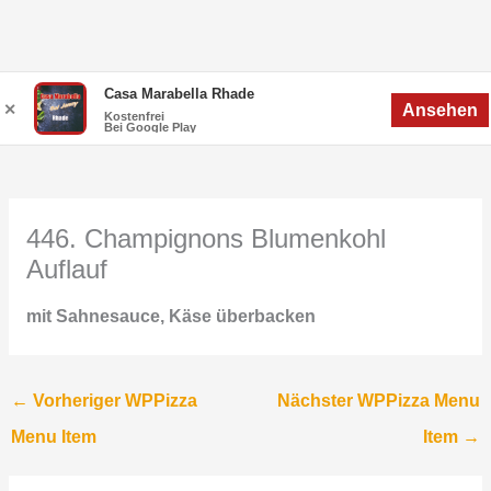
Zum
Menü
Casa Marabella Rhade
Menü
✕
Ansehen
Inhalt
Kostenfrei
Bei Google Play
springen
446. Champignons Blumenkohl
Auflauf
mit Sahnesauce, Käse überbacken
←
Vorheriger WPPizza
Nächster WPPizza Menu
Menu Item
Item
→