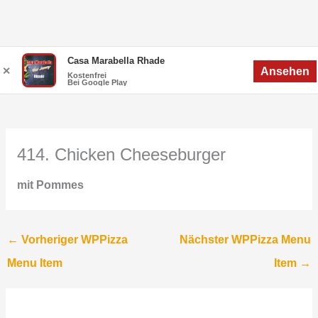
Zum
Menü
Casa Marabella Rhade
Menü
✕
Ansehen
Inhalt
Kostenfrei
Bei Google Play
springen
414. Chicken Cheeseburger
mit Pommes
←
Vorheriger WPPizza
Nächster WPPizza Menu
Menu Item
Item
→