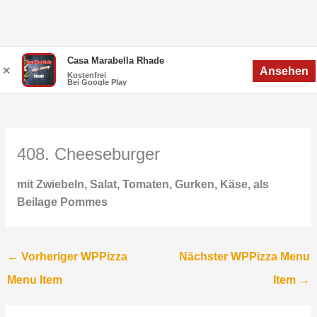
Zum
Menü
Casa Marabella Rhade
Menü
✕
Ansehen
Inhalt
Kostenfrei
Bei Google Play
springen
408. Cheeseburger
mit Zwiebeln, Salat, Tomaten, Gurken, Käse, als
Beilage Pommes
←
Vorheriger WPPizza
Nächster WPPizza Menu
Menu Item
Item
→