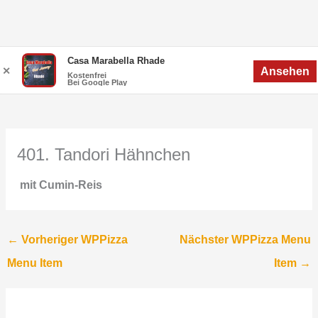
Zum
Menü
Casa Marabella Rhade
Menü
✕
Ansehen
Inhalt
Kostenfrei
Bei Google Play
springen
401. Tandori Hähnchen
mit Cumin-Reis
←
Vorheriger WPPizza
Nächster WPPizza Menu
Menu Item
Item
→