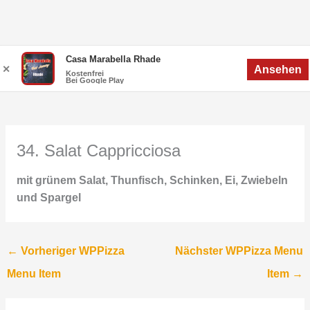
Zum
Menü
Casa Marabella Rhade
Menü
✕
Ansehen
Inhalt
Kostenfrei
Bei Google Play
springen
34. Salat Cappricciosa
mit grünem Salat, Thunfisch, Schinken, Ei, Zwiebeln
und Spargel
←
Vorheriger WPPizza
Nächster WPPizza Menu
Menu Item
Item
→