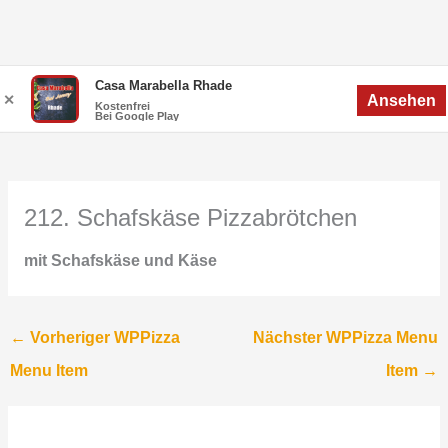
Zum
Menü
Casa Marabella Rhade
Menü
✕
Ansehen
Inhalt
Kostenfrei
Bei Google Play
springen
212. Schafskäse Pizzabrötchen
mit Schafskäse und Käse
←
Vorheriger WPPizza
Nächster WPPizza Menu
Menu Item
Item
→