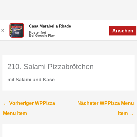
Zum
Menü
Casa Marabella Rhade
Menü
✕
Ansehen
Inhalt
Kostenfrei
Bei Google Play
springen
210. Salami Pizzabrötchen
mit Salami und Käse
←
Vorheriger WPPizza
Nächster WPPizza Menu
Menu Item
Item
→