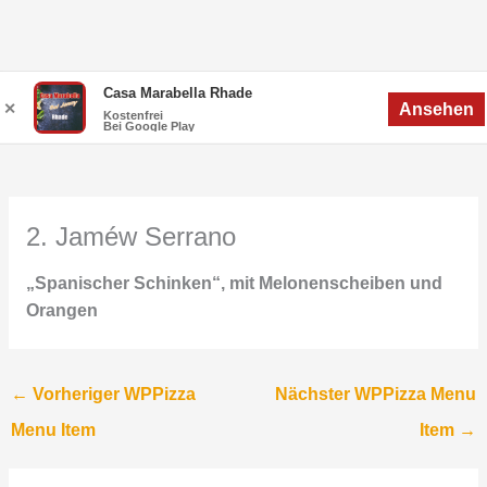
Zum
Menü
Casa Marabella Rhade
Menü
✕
Ansehen
Inhalt
Kostenfrei
Bei Google Play
springen
2. Jaméw Serrano
„Spanischer Schinken“, mit Melonenscheiben und
Orangen
←
Vorheriger WPPizza
Nächster WPPizza Menu
Menu Item
Item
→