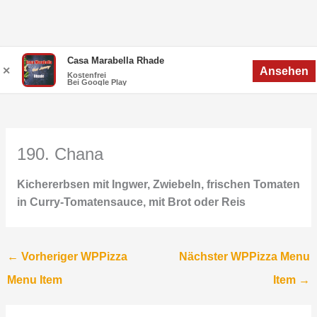
Zum
Menü
Casa Marabella Rhade
Menü
✕
Ansehen
Inhalt
Kostenfrei
Bei Google Play
springen
190. Chana
Kichererbsen mit Ingwer, Zwiebeln, frischen Tomaten
in Curry-Tomatensauce, mit Brot oder Reis
←
Vorheriger WPPizza
Nächster WPPizza Menu
Menu Item
Item
→